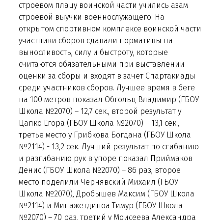
строевом плацу воинской части учились азам
строевой выучки военнослужащего. На
открытом спортивном комплексе воинской части
участники сборов сдавали нормативы на
выносливость, силу и быстроту, которые
считаются обязательными при выставлении
оценки за сборы и входят в зачет Спартакиады
среди участников сборов. Лучшее время в беге
на 100 метров показал Обгольц Владимир (ГБОУ
Школа №2070) – 12,7 сек., второй результат у
Цапко Егора (ГБОУ Школа №2070) – 13,1 сек.,
третье место у Грибкова Богдана (ГБОУ Школа
№2114) - 13,2 сек. Лучший результат по сгибанию
и разгибанию рук в упоре показал Приймаков
Денис (ГБОУ Школа №2070) – 86 раз, второе
место поделили Чернявский Михаил (ГБОУ
Школа №2070), Дробышев Максим (ГБОУ Школа
№2114) и Минажетдиноа Тимур (ГБОУ Школа
№2070) – 70 раз, третий у Моисеева Александра