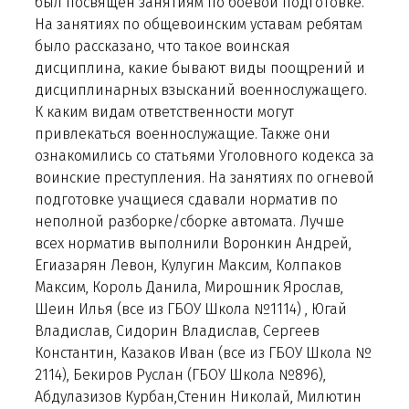
был посвящен занятиям по боевой подготовке.
На занятиях по общевоинским уставам ребятам
было рассказано, что такое воинская
дисциплина, какие бывают виды поощрений и
дисциплинарных взысканий военнослужащего.
К каким видам ответственности могут
привлекаться военнослужащие. Также они
ознакомились со статьями Уголовного кодекса за
воинские преступления. На занятиях по огневой
подготовке учащиеся сдавали норматив по
неполной разборке/сборке автомата. Лучше
всех норматив выполнили Воронкин Андрей,
Егиазарян Левон, Кулугин Максим, Колпаков
Максим, Король Данила, Мирошник Ярослав,
Шеин Илья (все из ГБОУ Школа №1114) , Югай
Владислав, Сидорин Владислав, Сергеев
Константин, Казаков Иван (все из ГБОУ Школа №
2114), Бекиров Руслан (ГБОУ Школа №896),
Абдулазизов Курбан,Стенин Николай, Милютин