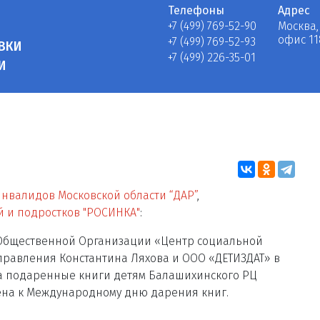
Телефоны
Адрес
+7 (499) 769-52-90
Москва,
офис 11
+7 (499) 769-52-93
ВКИ
+7 (499) 226-35-01
И
нвалидов Московской области “ДАР”
,
 и подростков "РОСИНКА"
:
Общественной Организации «Центр социальной
равления Константина Ляхова и ООО «ДЕТИЗДАТ» в
а подаренные книги детям Балашихинского РЦ
чена к Международному дню дарения книг.