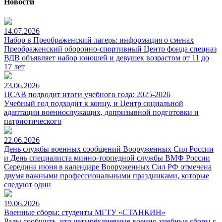
Новости
14.07.2026
Набор в Преображенский лагерь: информация о сменах
Преображенский оборонно-спортивный Центр фонда спецназ
ВДВ объявляет набор юношей и девушек возрастом от 11 до
17 лет
23.06.2026
ЦСАВ подводит итоги учебного года: 2025-2026
Учебный год подходит к концу, и Центр социальной
адаптации военнослужащих, допризывной подготовки и
патриотического
22.06.2026
День службы военных сообщений Вооруженных Сил России
и День специалиста минно-торпедной службы ВМФ России
Середина июня в календаре Вооруженных Сил РФ отмечена
двумя важными профессиональными праздниками, которые
следуют один
19.06.2026
Военные сборы: студенты МГТУ «СТАНКИН»
Рады сообщить, что четырёхдневные военно-учебные сборы с