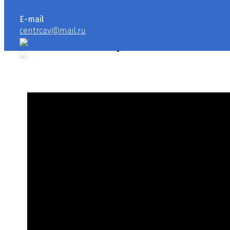
E-mail
centrcav@mail.ru
Москвичи на службе России