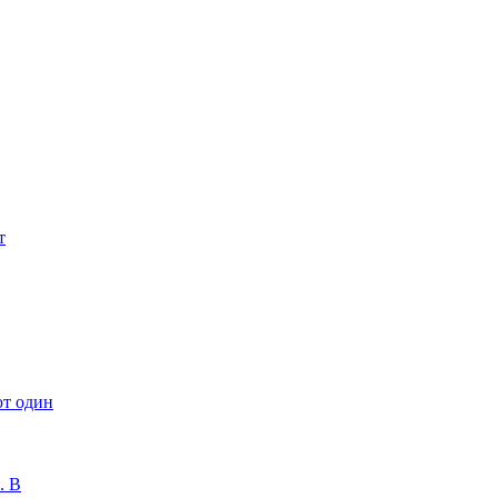
т
ют один
. В