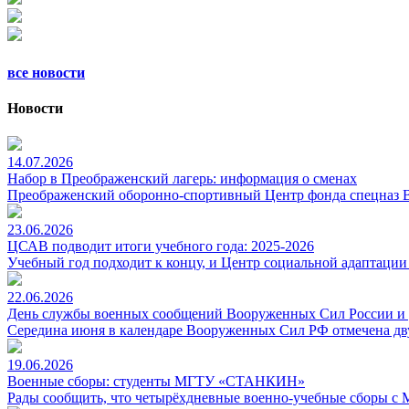
все новости
Новости
14.07.2026
Набор в Преображенский лагерь: информация о сменах
Преображенский оборонно-спортивный Центр фонда спецназ ВД
23.06.2026
ЦСАВ подводит итоги учебного года: 2025-2026
Учебный год подходит к концу, и Центр социальной адаптаци
22.06.2026
День службы военных сообщений Вооруженных Сил России и
Середина июня в календаре Вооруженных Сил РФ отмечена д
19.06.2026
Военные сборы: студенты МГТУ «СТАНКИН»
Рады сообщить, что четырёхдневные военно-учебные сборы с